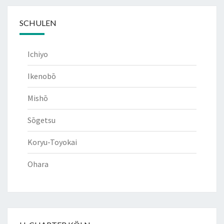
SCHULEN
Ichiyo
Ikenobō
Mishō
Sōgetsu
Koryu-Toyokai
Ohara