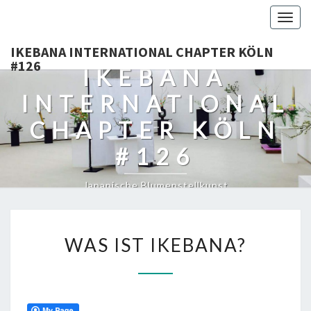
Togg
navig
IKEBANA INTERNATIONAL CHAPTER KÖLN
#126
IKEBANA
INTERNATIONAL
CHAPTER KÖLN
#126
Japanische Blumenstellkunst
WAS
WAS IST IKEBANA?
IST
IKEBANA?