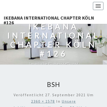
Togg
navig
IKEBANA INTERNATIONAL CHAPTER KÖLN
#126
IKEBANA
INTERNATIONAL
CHAPTER KÖLN
#126
Japanische Blumenstellkunst
BSH
Veröffentlicht
27. September 2021
Um
2360 × 1578
In
Unsere