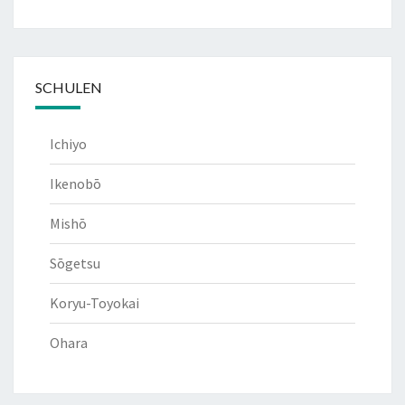
SCHULEN
Ichiyo
Ikenobō
Mishō
Sōgetsu
Koryu-Toyokai
Ohara