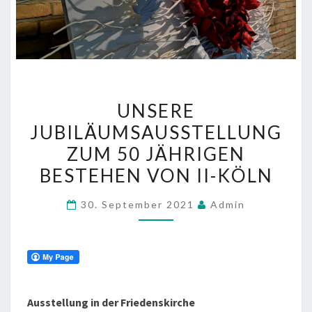
UNSERE
UNSERE
JUBILÄUMSAUSSTELLUNG
JUBILÄUMSAUSSTELLUNG
ZUM
ZUM 50 JÄHRIGEN
50
JÄHRIGEN
BESTEHEN VON II-KÖLN
BESTEHEN
30. September 2021
Admin
VON
II-
KÖLN
Ausstellung in der Friedenskirche