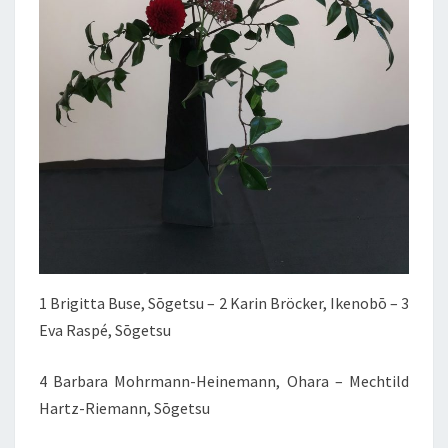
1 Brigitta Buse, Sōgetsu – 2 Karin Bröcker, Ikenobō – 3
Eva Raspé, Sōgetsu
4 Barbara Mohrmann-Heinemann, Ohara – Mechtild
Hartz-Riemann, Sōgetsu