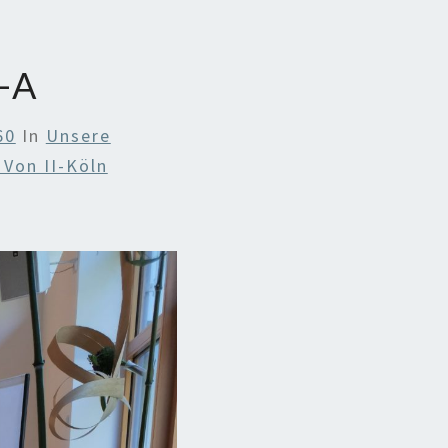
-A
60
In
Unsere
Von II-Köln