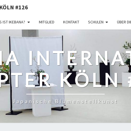
KÖLN #126
 IST IKEBANA?
MITGLIED
KONTAKT
SCHULEN
ÜBER D
NA INTERNA
PTER KÖLN 
Japanische Blumenstellkunst