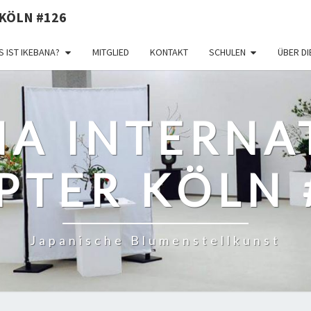
KÖLN #126
 IST IKEBANA?
MITGLIED
KONTAKT
SCHULEN
ÜBER D
NA INTERNA
PTER KÖLN 
Japanische Blumenstellkunst