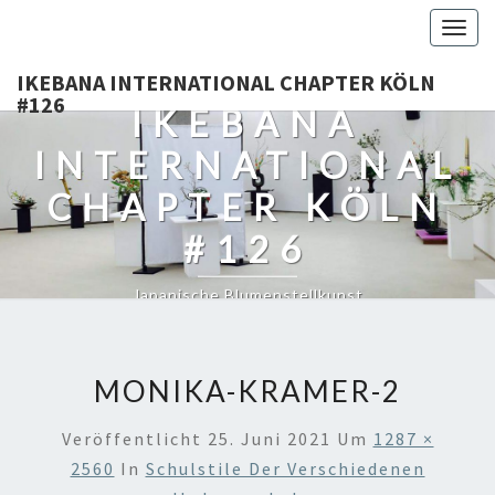
Togg
navig
IKEBANA INTERNATIONAL CHAPTER KÖLN
#126
IKEBANA
INTERNATIONAL
CHAPTER KÖLN
#126
Japanische Blumenstellkunst
MONIKA-KRAMER-2
Veröffentlicht
25. Juni 2021
Um
1287 ×
2560
In
Schulstile Der Verschiedenen