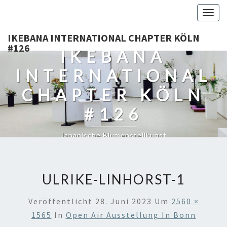
Togg
navig
IKEBANA INTERNATIONAL CHAPTER KÖLN
#126
IKEBANA
INTERNATIONAL
CHAPTER KÖLN
#126
Japanische Blumenstellkunst
ULRIKE-LINHORST-1
Veröffentlicht
28. Juni 2023
Um
2560 ×
1565
In
Open Air Ausstellung In Bonn