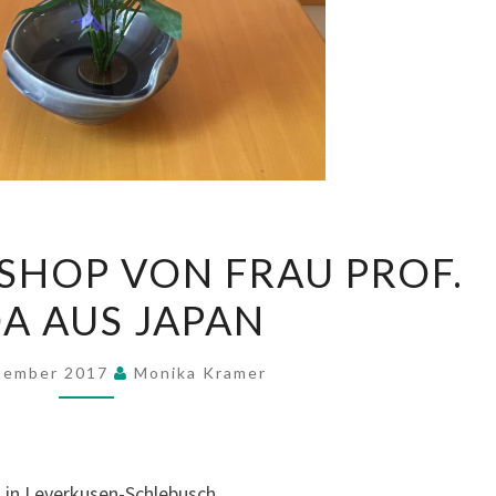
MISHO
HOP VON FRAU PROF.
WORKSHOP
A AUS JAPAN
VON
FRAU
PROF.
ptember 2017
Monika Kramer
NODA
AUS
JAPAN
in Leverkusen-Schlebusch.