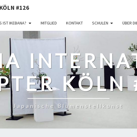
KÖLN #126
 IST IKEBANA?
MITGLIED
KONTAKT
SCHULEN
ÜBER D
NA INTERNA
PTER KÖLN 
Japanische Blumenstellkunst