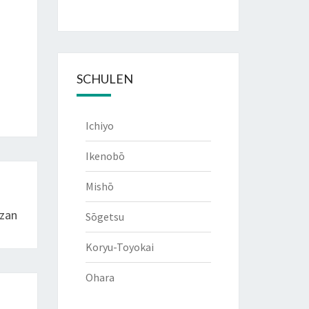
SCHULEN
Ichiyo
Ikenobō
Mishō
nzan
Sōgetsu
Koryu-Toyokai
Ohara