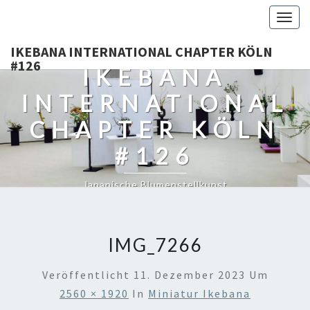
Togg
navig
IKEBANA INTERNATIONAL CHAPTER KÖLN
#126
IKEBANA
INTERNATIONAL
CHAPTER KÖLN
#126
Japanische Blumenstellkunst
IMG_7266
Veröffentlicht
11. Dezember 2023
Um
2560 × 1920
In
Miniatur Ikebana