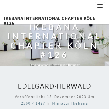
Togg
navig
IKEBANA INTERNATIONAL CHAPTER KÖLN
#126
IKEBANA
INTERNATIONAL
CHAPTER KÖLN
#126
Japanische Blumenstellkunst
EDELGARD-HERWALD
Veröffentlicht
13. Dezember 2023
Um
2560 × 1427
In
Miniatur Ikebana