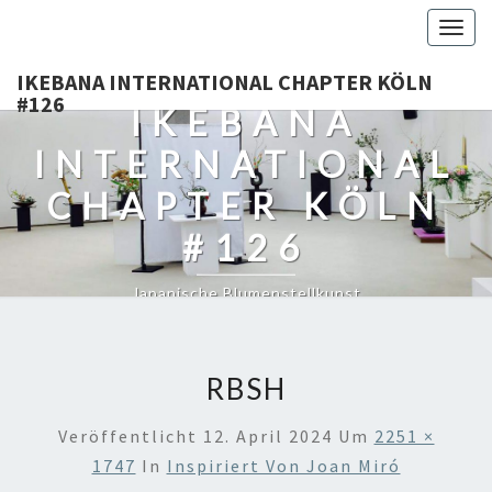
Togg
navig
IKEBANA INTERNATIONAL CHAPTER KÖLN
#126
IKEBANA
INTERNATIONAL
CHAPTER KÖLN
#126
Japanische Blumenstellkunst
RBSH
Veröffentlicht
12. April 2024
Um
2251 ×
1747
In
Inspiriert Von Joan Miró