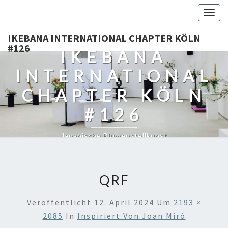
Togg
navig
IKEBANA INTERNATIONAL CHAPTER KÖLN
#126
IKEBANA
INTERNATIONAL
CHAPTER KÖLN
#126
Japanische Blumenstellkunst
QRF
Veröffentlicht
12. April 2024
Um
2193 ×
2085
In
Inspiriert Von Joan Miró