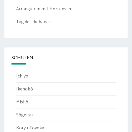
Arrangieren mit Hortensien
Tag des Ikebanas
SCHULEN
Ichiyo
Ikenobō
Mishō
Sōgetsu
Koryu-Toyokai