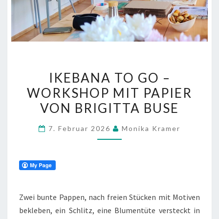
IKEBANA
IKEBANA TO GO –
TO
WORKSHOP MIT PAPIER
GO
VON BRIGITTA BUSE
–
WORKSHOP
7. Februar 2026
Monika Kramer
MIT
PAPIER
VON
BRIGITTA
BUSE
Zwei bunte Pappen, nach freien Stücken mit Motiven
bekleben, ein Schlitz, eine Blumentüte versteckt in