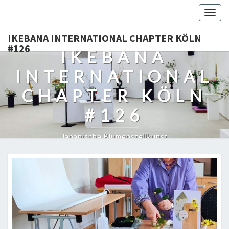
Togg
navig
IKEBANA INTERNATIONAL CHAPTER KÖLN
#126
IKEBANA
INTERNATIONAL
CHAPTER KÖLN
#126
Japanische Blumenstellkunst