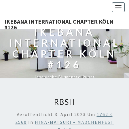
Togg
navig
IKEBANA INTERNATIONAL CHAPTER KÖLN
#126
IKEBANA
INTERNATIONAL
CHAPTER KÖLN
#126
Japanische Blumenstellkunst
RBSH
Veröffentlicht
3. April 2023
Um
1762 ×
2560
In
HINA-MATSURI – MÄDCHENFEST