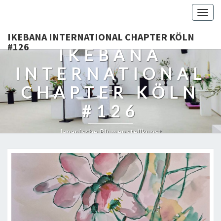
Togg
navig
IKEBANA INTERNATIONAL CHAPTER KÖLN
#126
IKEBANA
INTERNATIONAL
CHAPTER KÖLN
#126
Japanische Blumenstellkunst