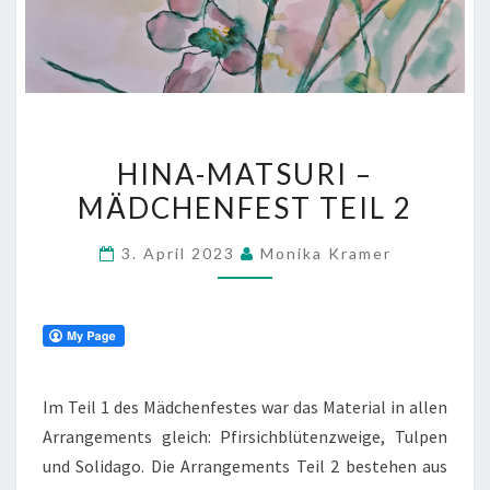
HINA-
HINA-MATSURI –
MATSURI
MÄDCHENFEST TEIL 2
–
MÄDCHENFEST
3. April 2023
Monika Kramer
TEIL
2
Im Teil 1 des Mädchenfestes war das Material in allen
Arrangements gleich: Pfirsichblütenzweige, Tulpen
und Solidago. Die Arrangements Teil 2 bestehen aus