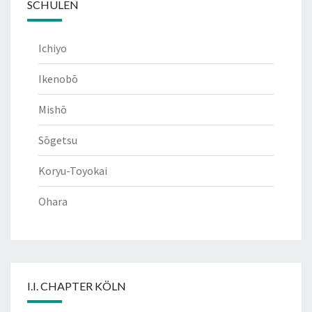
SCHULEN
Ichiyo
Ikenobō
Mishō
Sōgetsu
Koryu-Toyokai
Ohara
I.I. CHAPTER KÖLN