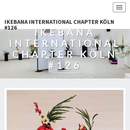
Togg
navig
IKEBANA INTERNATIONAL CHAPTER KÖLN
#126
IKEBANA
INTERNATIONAL
CHAPTER KÖLN
#126
Japanische Blumenstellkunst