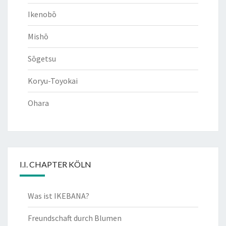
Ikenobō
Mishō
Sōgetsu
Koryu-Toyokai
Ohara
I.I. CHAPTER KÖLN
Was ist IKEBANA?
Freundschaft durch Blumen