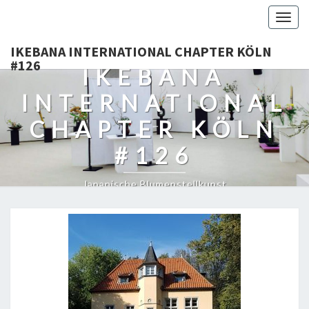
Togg
navig
IKEBANA INTERNATIONAL CHAPTER KÖLN
#126
IKEBANA
INTERNATIONAL
CHAPTER KÖLN
#126
Japanische Blumenstellkunst