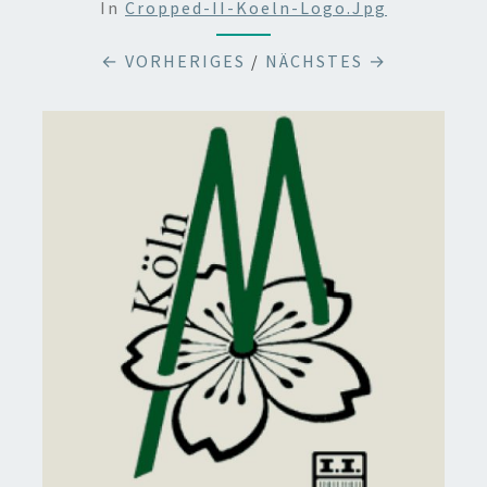
In
Cropped-II-Koeln-Logo.jpg
← VORHERIGES
/
NÄCHSTES →