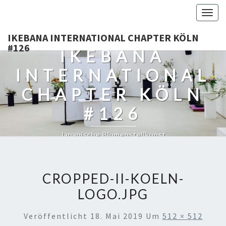
Togg
navig
IKEBANA INTERNATIONAL CHAPTER KÖLN
#126
IKEBANA
INTERNATIONAL
CHAPTER KÖLN
#126
Japanische Blumenstellkunst
CROPPED-II-KOELN-
LOGO.JPG
Veröffentlicht
18. Mai 2019
Um
512 × 512