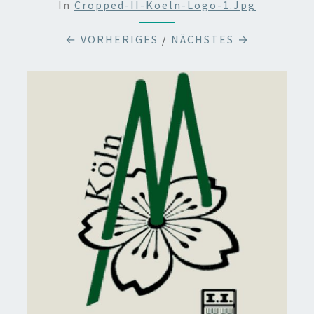
In
Cropped-II-Koeln-Logo-1.jpg
← VORHERIGES
/
NÄCHSTES →