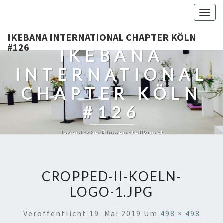
Togg
navig
IKEBANA INTERNATIONAL CHAPTER KÖLN
#126
IKEBANA
INTERNATIONAL
CHAPTER KÖLN
#126
Japanische Blumenstellkunst
CROPPED-II-KOELN-
LOGO-1.JPG
Veröffentlicht
19. Mai 2019
Um
498 × 498