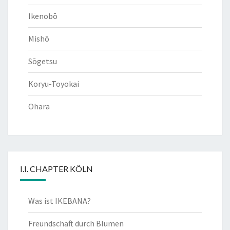
Ikenobō
Mishō
Sōgetsu
Koryu-Toyokai
Ohara
I.I. CHAPTER KÖLN
Was ist IKEBANA?
Freundschaft durch Blumen