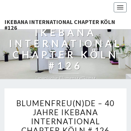
Togg
navig
IKEBANA INTERNATIONAL CHAPTER KÖLN
#126
IKEBANA
INTERNATIONAL
CHAPTER KÖLN
#126
Japanische Blumenstellkunst
BLUMENFREU(N)DE
BLUMENFREU(N)DE – 40
–
JAHRE IKEBANA
40
INTERNATIONAL
JAHRE
IKEBANA
CHAPTER KÖLN # 126