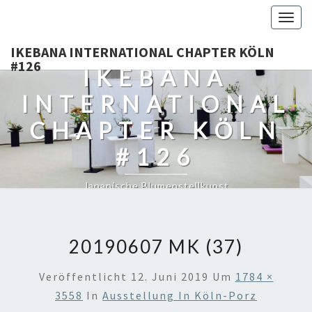
Togg
navig
IKEBANA INTERNATIONAL CHAPTER KÖLN
#126
IKEBANA
INTERNATIONAL
CHAPTER KÖLN
#126
Japanische Blumenstellkunst
20190607 MK (37)
Veröffentlicht
12. Juni 2019
Um
1784 ×
3558
In
Ausstellung In Köln-Porz