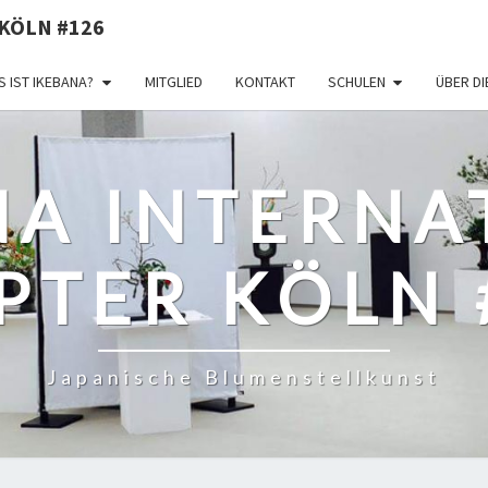
KÖLN #126
 IST IKEBANA?
MITGLIED
KONTAKT
SCHULEN
ÜBER D
NA INTERNA
PTER KÖLN 
Japanische Blumenstellkunst