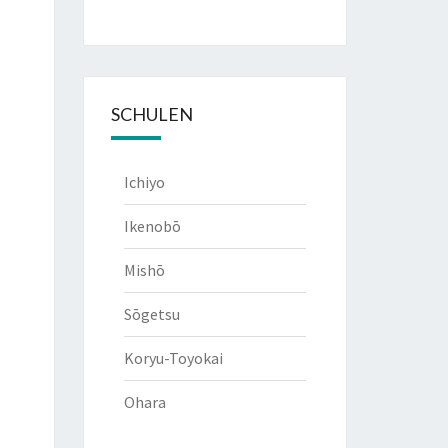
SCHULEN
Ichiyo
Ikenobō
Mishō
Sōgetsu
Koryu-Toyokai
Ohara