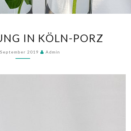
AUSSTELLUNG
UNG IN KÖLN-PORZ
IN
KÖLN-
 September 2019
Admin
PORZ