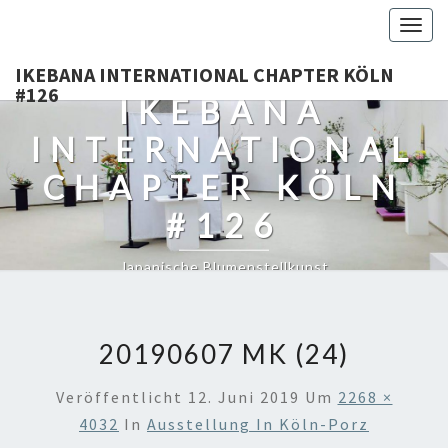
Togg
navig
IKEBANA INTERNATIONAL CHAPTER KÖLN
#126
IKEBANA
INTERNATIONAL
CHAPTER KÖLN
#126
Japanische Blumenstellkunst
20190607 MK (24)
Veröffentlicht
12. Juni 2019
Um
2268 ×
4032
In
Ausstellung In Köln-Porz