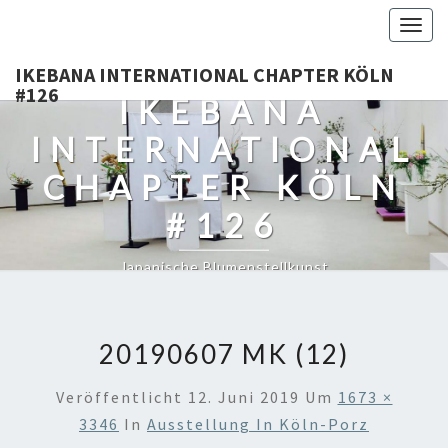
Togg
navig
IKEBANA INTERNATIONAL CHAPTER KÖLN
#126
IKEBANA
INTERNATIONAL
CHAPTER KÖLN
#126
Japanische Blumenstellkunst
20190607 MK (12)
Veröffentlicht
12. Juni 2019
Um
1673 ×
3346
In
Ausstellung In Köln-Porz