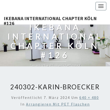
Togg
navig
IKEBANA INTERNATIONAL CHAPTER KÖLN
#126
IKEBANA
INTERNATIONAL
CHAPTER KÖLN
#126
Japanische Blumenstellkunst
240302-KARIN-BROECKER
Veröffentlicht
7. März 2024
Um
640 × 480
In
Arrangieren Mit PET Flaschen