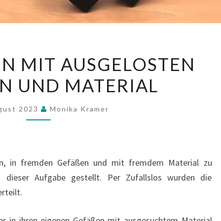
ARRANGIEREN
N MIT AUSGELOSTEN
MIT
N UND MATERIAL
AUSGELOSTEN
GEFÄSSEN U
ND M
ugust 2023
Monika Kramer
ATERIAL
in, in fremden Gefäßen und mit fremdem Material zu
 dieser Aufgabe gestellt. Per Zufallslos wurden die
rteilt.
der in ihren eigenen Gefäßen mit ausgesuchtem Material