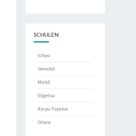
SCHULEN
Ichiyo
Ikenobō
Mishō
Sōgetsu
Koryu-Toyokai
Ohara