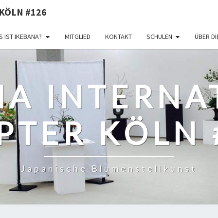
KÖLN #126
 IST IKEBANA?
MITGLIED
KONTAKT
SCHULEN
ÜBER D
NA INTERNA
PTER KÖLN 
Japanische Blumenstellkunst