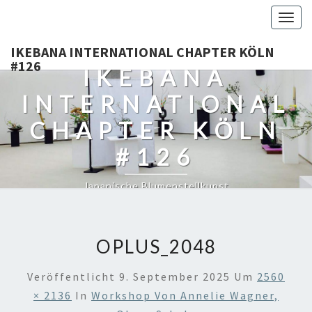
Togg
navig
IKEBANA INTERNATIONAL CHAPTER KÖLN
#126
IKEBANA
INTERNATIONAL
CHAPTER KÖLN
#126
Japanische Blumenstellkunst
OPLUS_2048
Veröffentlicht
9. September 2025
Um
2560
× 2136
In
Workshop Von Annelie Wagner,