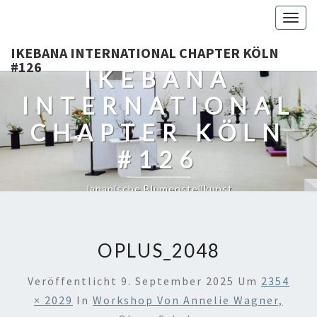
Togg
navig
IKEBANA INTERNATIONAL CHAPTER KÖLN
#126
IKEBANA
INTERNATIONAL
CHAPTER KÖLN
#126
Japanische Blumenstellkunst
OPLUS_2048
Veröffentlicht
9. September 2025
Um
2354
× 2029
In
Workshop Von Annelie Wagner,