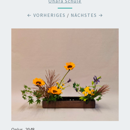
Ohara Schule
← VORHERIGES
/
NÄCHSTES →
Oplus_2048