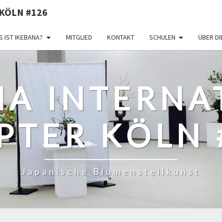
KÖLN #126
 IST IKEBANA?
MITGLIED
KONTAKT
SCHULEN
ÜBER D
NA INTERNA
PTER KÖLN 
Japanische Blumenstellkunst