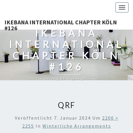
Togg
navig
IKEBANA INTERNATIONAL CHAPTER KÖLN
#126
IKEBANA
INTERNATIONAL
CHAPTER KÖLN
#126
Japanische Blumenstellkunst
QRF
Veröffentlicht
7. Januar 2024
Um
2200 ×
2255
In
Winterliche Arrangements