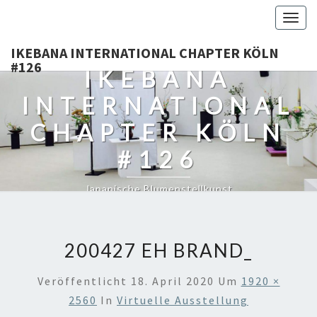
Togg
navig
IKEBANA INTERNATIONAL CHAPTER KÖLN
#126
IKEBANA
INTERNATIONAL
CHAPTER KÖLN
#126
Japanische Blumenstellkunst
200427 EH BRAND_
Veröffentlicht
18. April 2020
Um
1920 ×
2560
In
Virtuelle Ausstellung