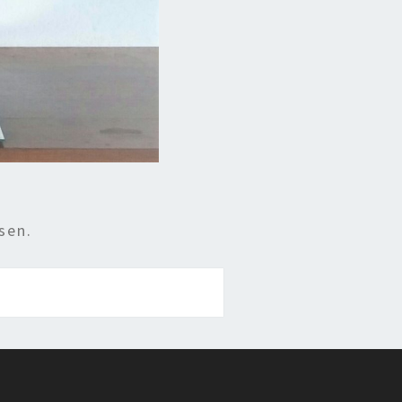
sen.
g