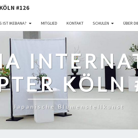
KÖLN #126
 IST IKEBANA?
MITGLIED
KONTAKT
SCHULEN
ÜBER D
NA INTERNA
PTER KÖLN 
Japanische Blumenstellkunst