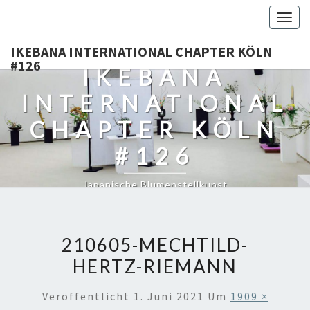
Togg
navig
IKEBANA INTERNATIONAL CHAPTER KÖLN
#126
IKEBANA
INTERNATIONAL
CHAPTER KÖLN
#126
Japanische Blumenstellkunst
210605-MECHTILD-
HERTZ-RIEMANN
Veröffentlicht
1. Juni 2021
Um
1909 ×