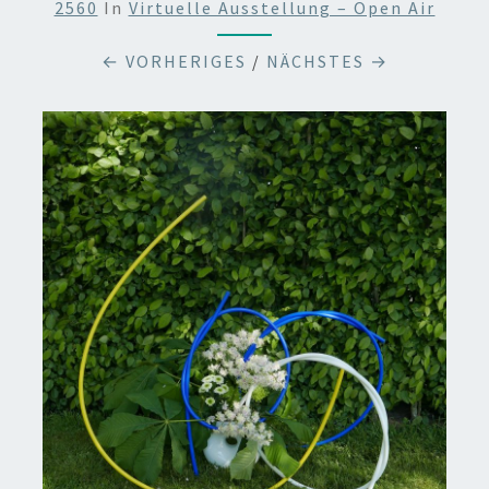
2560
In
Virtuelle Ausstellung – Open Air
← VORHERIGES
/
NÄCHSTES →