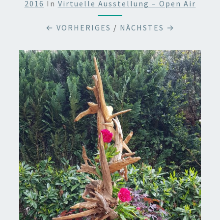
2016
In
Virtuelle Ausstellung – Open Air
← VORHERIGES
/
NÄCHSTES →