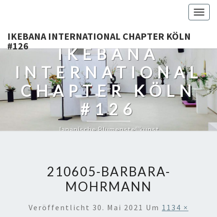
Togg
navig
IKEBANA INTERNATIONAL CHAPTER KÖLN
#126
IKEBANA
INTERNATIONAL
CHAPTER KÖLN
#126
Japanische Blumenstellkunst
210605-BARBARA-
MOHRMANN
Veröffentlicht
30. Mai 2021
Um
1134 ×