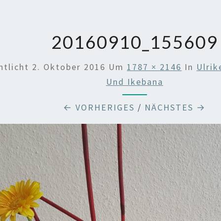
20160910_155609
ntlicht
2. Oktober 2016
Um
1787 × 2146
In
Ulrik
Und Ikebana
← VORHERIGES
/
NÄCHSTES →