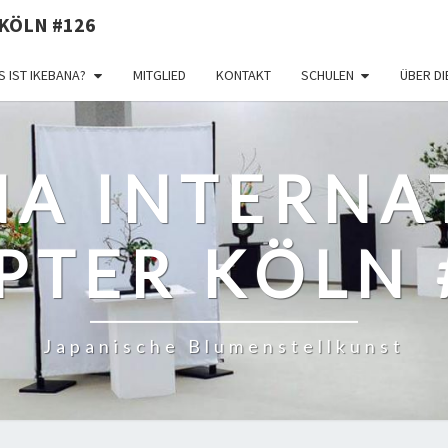
KÖLN #126
 IST IKEBANA?
MITGLIED
KONTAKT
SCHULEN
ÜBER D
NA INTERNA
PTER KÖLN 
Japanische Blumenstellkunst