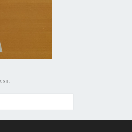
sen.
g