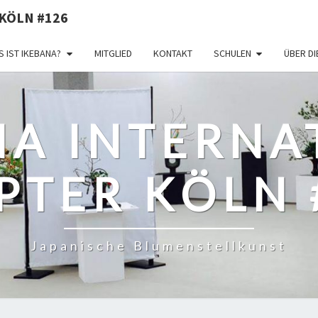
KÖLN #126
 IST IKEBANA?
MITGLIED
KONTAKT
SCHULEN
ÜBER D
NA INTERNA
PTER KÖLN 
Japanische Blumenstellkunst