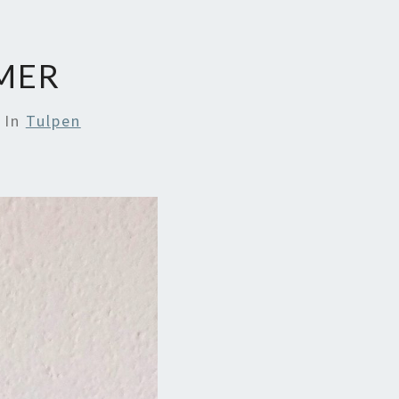
MER
In
Tulpen