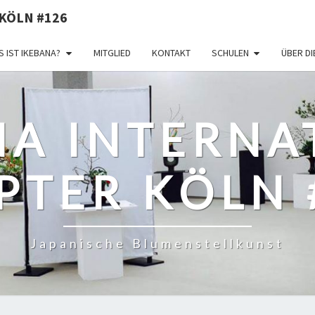
KÖLN #126
 IST IKEBANA?
MITGLIED
KONTAKT
SCHULEN
ÜBER D
NA INTERNA
PTER KÖLN 
Japanische Blumenstellkunst