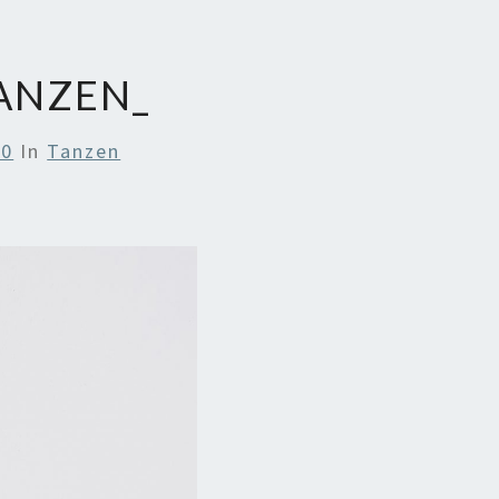
ANZEN_
00
In
Tanzen