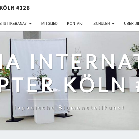
KÖLN #126
 IST IKEBANA?
MITGLIED
KONTAKT
SCHULEN
ÜBER D
NA INTERNA
PTER KÖLN 
Japanische Blumenstellkunst