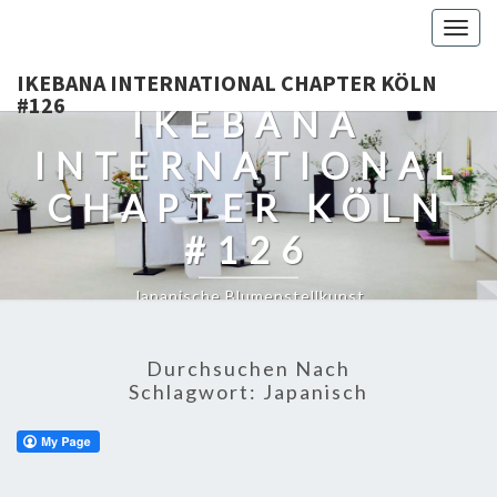
Togg
navig
IKEBANA INTERNATIONAL CHAPTER KÖLN
#126
IKEBANA
INTERNATIONAL
CHAPTER KÖLN
#126
Japanische Blumenstellkunst
Durchsuchen Nach
Schlagwort:
Japanisch