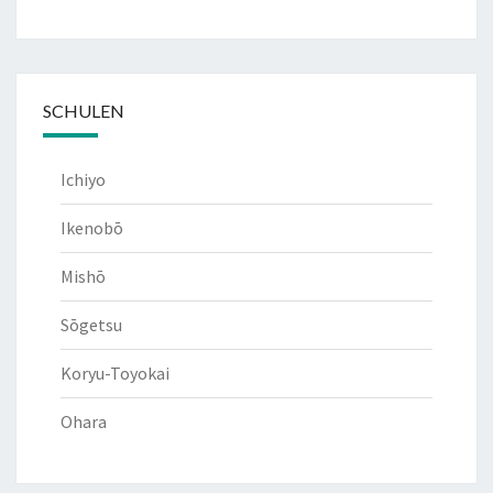
SCHULEN
Ichiyo
Ikenobō
Mishō
Sōgetsu
Koryu-Toyokai
Ohara