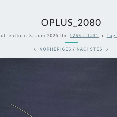
OPLUS_2080
röffentlicht
8. Juni 2025
Um
1266 × 1531
In
Tag
← VORHERIGES
/
NÄCHSTES →