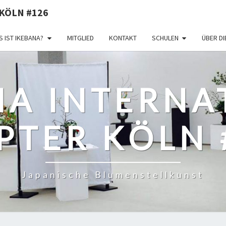
KÖLN #126
 IST IKEBANA?
MITGLIED
KONTAKT
SCHULEN
ÜBER D
NA INTERNA
PTER KÖLN 
Japanische Blumenstellkunst