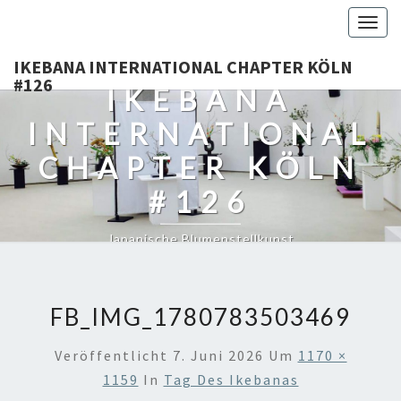
Togg
navig
IKEBANA INTERNATIONAL CHAPTER KÖLN
#126
IKEBANA
INTERNATIONAL
CHAPTER KÖLN
#126
Japanische Blumenstellkunst
FB_IMG_1780783503469
Veröffentlicht
7. Juni 2026
Um
1170 ×
1159
In
Tag Des Ikebanas