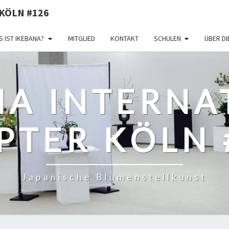
KÖLN #126
 IST IKEBANA?
MITGLIED
KONTAKT
SCHULEN
ÜBER D
NA INTERNA
PTER KÖLN 
Japanische Blumenstellkunst