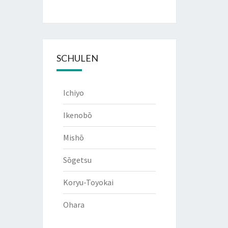
SCHULEN
Ichiyo
Ikenobō
Mishō
Sōgetsu
Koryu-Toyokai
Ohara