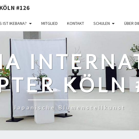
KÖLN #126
 IST IKEBANA?
MITGLIED
KONTAKT
SCHULEN
ÜBER D
NA INTERNA
PTER KÖLN 
Japanische Blumenstellkunst