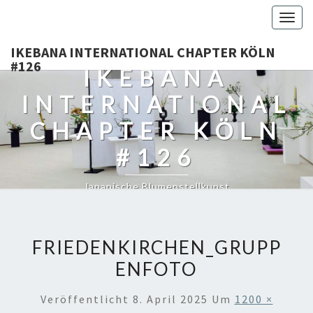
Togg
navig
IKEBANA INTERNATIONAL CHAPTER KÖLN
#126
IKEBANA
INTERNATIONAL
CHAPTER KÖLN
#126
Japanische Blumenstellkunst
FRIEDENKIRCHEN_GRUPP
ENFOTO
Veröffentlicht
8. April 2025
Um
1200 ×