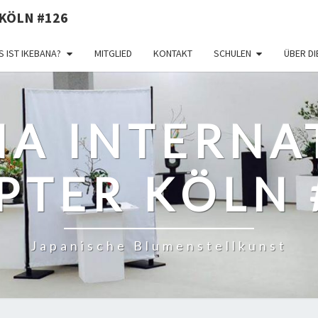
KÖLN #126
 IST IKEBANA?
MITGLIED
KONTAKT
SCHULEN
ÜBER D
NA INTERNA
PTER KÖLN 
Japanische Blumenstellkunst