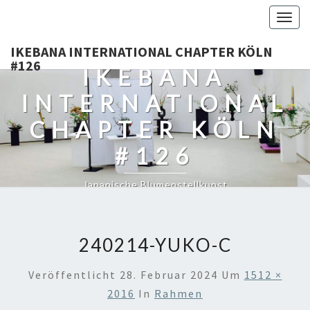
Togg
navig
IKEBANA INTERNATIONAL CHAPTER KÖLN
#126
IKEBANA
INTERNATIONAL
CHAPTER KÖLN
#126
Japanische Blumenstellkunst
240214-YUKO-C
Veröffentlicht
28. Februar 2024
Um
1512 ×
2016
In
Rahmen