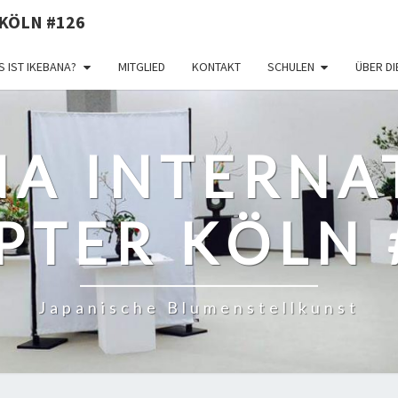
KÖLN #126
 IST IKEBANA?
MITGLIED
KONTAKT
SCHULEN
ÜBER D
NA INTERNA
PTER KÖLN 
Japanische Blumenstellkunst