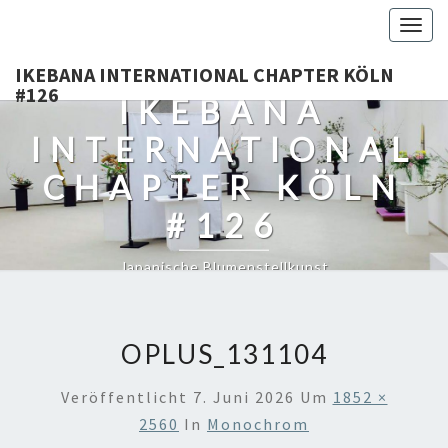
Togg
navig
IKEBANA INTERNATIONAL CHAPTER KÖLN
#126
IKEBANA
INTERNATIONAL
CHAPTER KÖLN
#126
Japanische Blumenstellkunst
OPLUS_131104
Veröffentlicht
7. Juni 2026
Um
1852 ×
2560
In
Monochrom