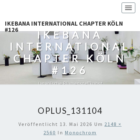
Togg
navig
IKEBANA INTERNATIONAL CHAPTER KÖLN
#126
IKEBANA
INTERNATIONAL
CHAPTER KÖLN
#126
Japanische Blumenstellkunst
OPLUS_131104
Veröffentlicht
13. Mai 2026
Um
2148 ×
2560
In
Monochrom