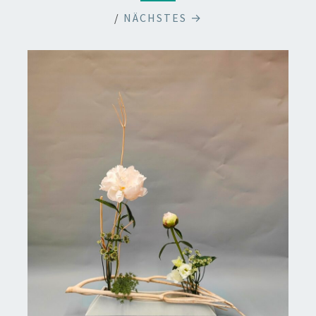
/
NÄCHSTES →