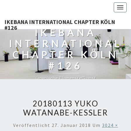
Togg
navig
IKEBANA INTERNATIONAL CHAPTER KÖLN
#126
IKEBANA
INTERNATIONAL
CHAPTER KÖLN
#126
Japanische Blumenstellkunst
20180113 YUKO
WATANABE-KESSLER
Veröffentlicht
27. Januar 2018
Um
3024 ×